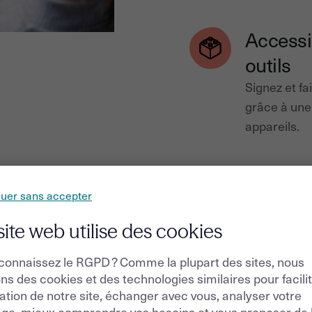
Accessi
outils
Signez et f
grâce à une
appareils.
nuer sans accepter
site web utilise des cookies
connaissez le RGPD ? Comme la plupart des sites, nous
ons des cookies et des technologies similaires pour facili
isation de notre site, échanger avec vous, analyser votre
ge, mieux comprendre vos besoins et vous proposer de 