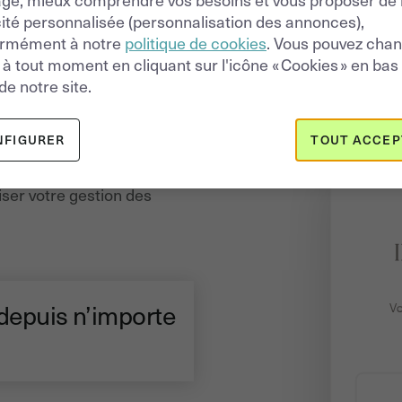
cité personnalisée (personnalisation des annonces),
ormément à notre
politique de cookies
. Vous pouvez cha
s à tout moment en cliquant sur l'icône « Cookies » en bas
de notre site.
 2.0
NFIGURER
TOUT ACCEP
 développées pour
faciliter la
iser votre gestion des
 depuis n’importe