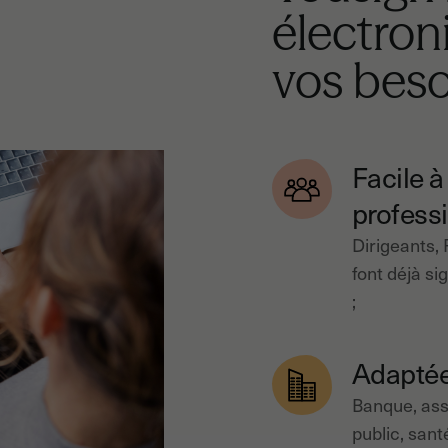
électron
vos beso
Facile à
profess
Dirigeants,
font déjà si
;
Adaptée
Banque, ass
public, sant