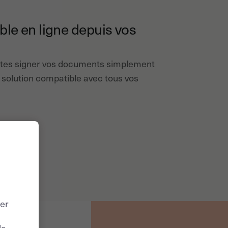
ble en ligne depuis vos
aites signer vos documents simplement
 solution compatible avec tous vos
ter
la