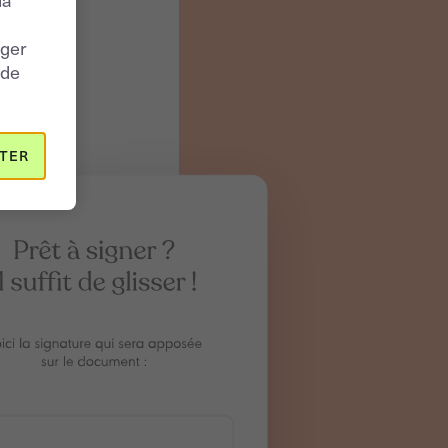
nger
 de
TER