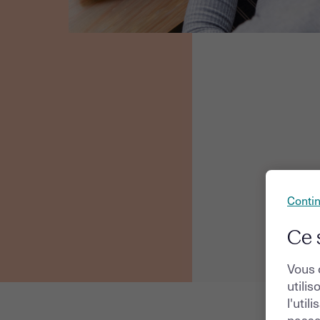
Conti
Ce 
Vous 
utilis
l'util
passa