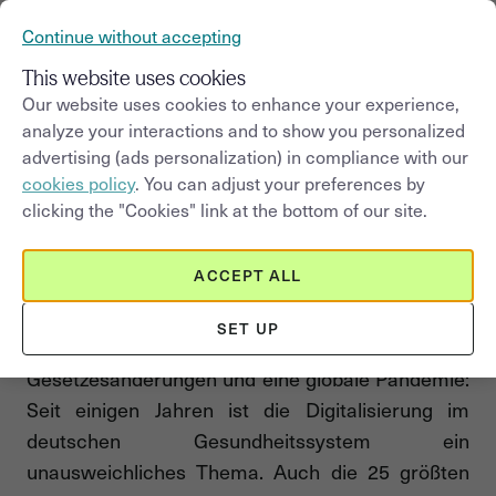
Continue without accepting
This website uses cookies
Our website uses cookies to enhance your experience,
Digitalisierungs-check im
analyze your interactions and to show you personalized
Gesundheitssystem: Die
advertising (ads personalization) in compliance with our
cookies policy
. You can adjust your preferences by
meisten deutschen
clicking the "Cookies" link at the bottom of our site.
Krankenkassen hinken
hinterher
ACCEPT ALL
SET UP
Technologische Fortschritte,
Gesetzesänderungen und eine globale Pandemie:
Seit einigen Jahren ist die Digitalisierung im
deutschen Gesundheitssystem ein
unausweichliches Thema. Auch die 25 größten