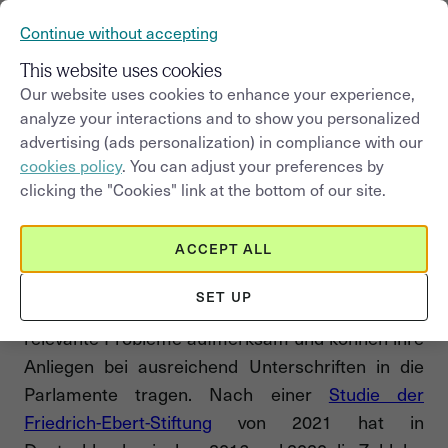
Continue without accepting
This website uses cookies
Our website uses cookies to enhance your experience,
Demokratie im Internet: Zu
analyze your interactions and to show you personalized
diesen Themen werden die
advertising (ads personalization) in compliance with our
cookies policy
. You can adjust your preferences by
meisten Online-Petitionen in
clicking the "Cookies" link at the bottom of our site.
Deutschland verfasst
ACCEPT ALL
Online-Petitionen sind heute aus der öffentlichen
politischen Debatte nicht mehr wegzudenken:
SET UP
Bürger:innen machen auf gesellschaftlich
relevante Probleme aufmerksam und können ihre
Anliegen bei ausreichend Unterschriften in die
Parlamente tragen. Nach einer
Studie der
Friedrich-Ebert-Stiftung
von 2021 hat in