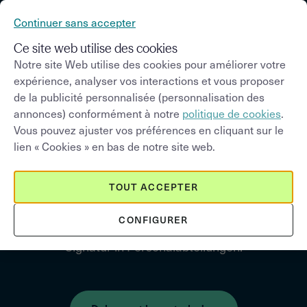
Continuer sans accepter
Kontakt
Ce site web utilise des cookies
Notre site Web utilise des cookies pour améliorer votre
expérience, analyser vos interactions et vous proposer
HR-Dokumente
de la publicité personnalisée (personnalisation des
digital und rechtswirksam
annonces) conformément à notre
politique de cookies
.
Vous pouvez ajuster vos préférences en cliquant sur le
unterzeichnen
lien « Cookies » en bas de notre site web.
Laden Sie diese Übersicht herunter, um zu
erfahren, welche HR-Dokumente Sie rechtskräftig
TOUT ACCEPTER
digitaliseren können. Dieser Leitfaden gibt
CONFIGURER
Antworten auf die klassischen Fragen zur e-
Signatur in Personalabteilungen.